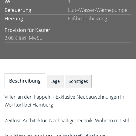
WC
1
Befeuerung
Luft-/Wasser-Wärmepumpe
Heizung
Fußbodenheizung
Provision für Käufer
3,00% inkl. MwSt.
Beschreibung
Lage
Sonstiges
Villen an den Pappeln - Exklusive Neubauwohnungen in
Wohltorf bei Hamburg
Zeitlose Architektur. Nachhaltige Technik. Wohnen mit Stil.