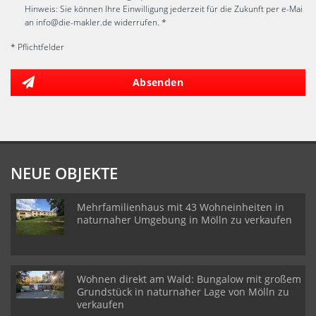
Hinweis: Sie können Ihre Einwilligung jederzeit für die Zukunft per e-Mai
an info@die-makler.de widerrufen. *
* Pflichtfelder
Absenden
NEUE OBJEKTE
Mehrfamilienhaus mit 43 Wohneinheiten in
naturnaher Umgebung in Mölln zu verkaufen
Wohnen direkt am Wald: Bungalow mit großem
Grundstück in naturnaher Lage von Mölln zu
verkaufen