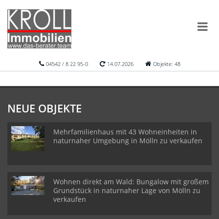
04542 / 8 22 95-0
14.07.2026
Objekte: 48
NEUE OBJEKTE
Mehrfamilienhaus mit 43 Wohneinheiten in
naturnaher Umgebung in Mölln zu verkaufen
Wohnen direkt am Wald: Bungalow mit großem
Grundstück in naturnaher Lage von Mölln zu
verkaufen