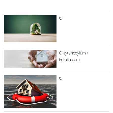
©
© aytuncoylum /
Fotolia.com
©