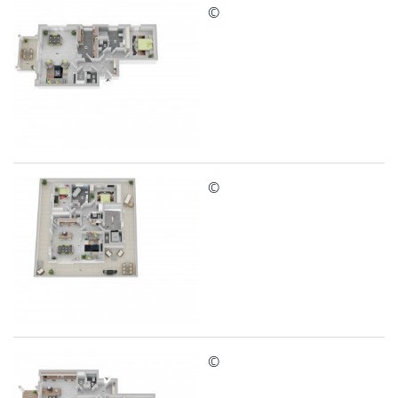
©
©
©