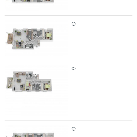
©
©
©