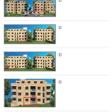
©
©
©
©