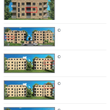
©
©
©