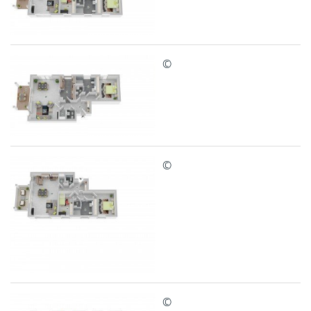
©
©
©