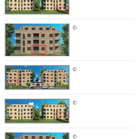
©
©
©
©