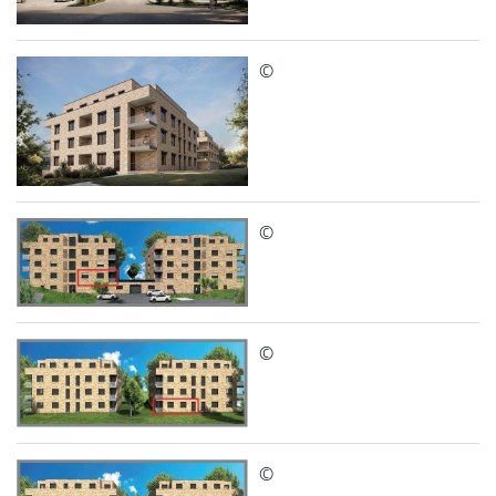
©
©
©
©