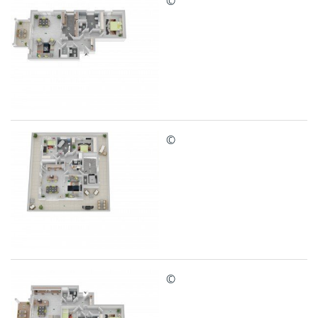
©
©
©