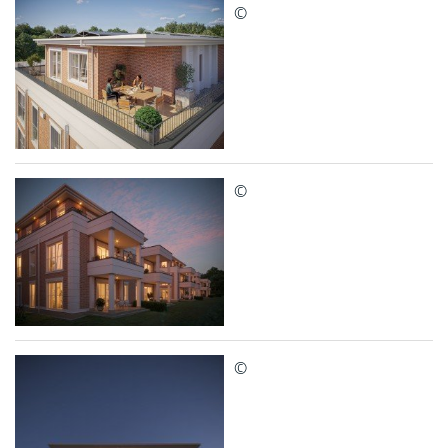
©
©
©