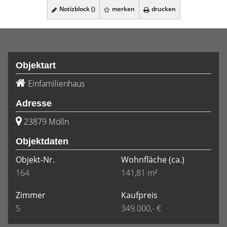
Notizblock (
)
merken
drucken
Objektart
Einfamilienhaus
Adresse
23879 Mölln
Objektdaten
Objekt-Nr.
Wohnfläche
(ca.)
164
141,81 m²
Zimmer
Kaufpreis
5
349.000,- €