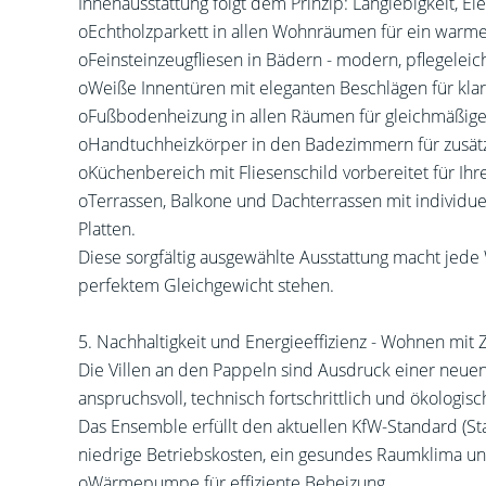
Innenausstattung folgt dem Prinzip: Langlebigkeit, E
oEchtholzparkett in allen Wohnräumen für ein warme
oFeinsteinzeugfliesen in Bädern - modern, pflegeleich
oWeiße Innentüren mit eleganten Beschlägen für kl
oFußbodenheizung in allen Räumen für gleichmäßige
oHandtuchheizkörper in den Badezimmern für zusätz
oKüchenbereich mit Fliesenschild vorbereitet für Ih
oTerrassen, Balkone und Dachterrassen mit individ
Platten.
Diese sorgfältig ausgewählte Ausstattung macht jede 
perfektem Gleichgewicht stehen.
5. Nachhaltigkeit und Energieeffizienz - Wohnen mit 
Die Villen an den Pappeln sind Ausdruck einer neuen
anspruchsvoll, technisch fortschrittlich und ökologisc
Das Ensemble erfüllt den aktuellen KfW-Standard (St
niedrige Betriebskosten, ein gesundes Raumklima un
oWärmepumpe für effiziente Beheizung.