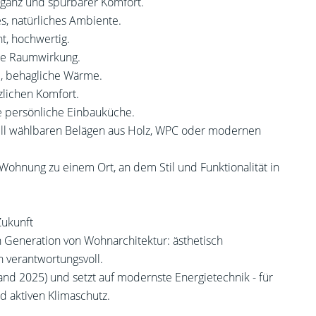
leganz und spürbarer Komfort.
s, natürliches Ambiente.
t, hochwertig.
are Raumwirkung.
, behagliche Wärme.
lichen Komfort.
re persönliche Einbauküche.
uell wählbaren Belägen aus Holz, WPC oder modernen
Wohnung zu einem Ort, an dem Stil und Funktionalität in
Zukunft
 Generation von Wohnarchitektur: ästhetisch
h verantwortungsvoll.
and 2025) und setzt auf modernste Energietechnik - für
d aktiven Klimaschutz.