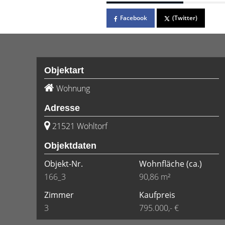
Facebook
(Twitter)
Objektart
Wohnung
Adresse
21521 Wohltorf
Objektdaten
Objekt-Nr.
Wohnfläche
(ca.)
166_3
90,86 m²
Zimmer
Kaufpreis
3
795.000,- €