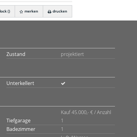
ock (
)
merken
drucken
Zustand
projektiert
Unterkellert
Kauf 45.000,- € / Anzahl
Tiefgarage
1
Badezimmer
1