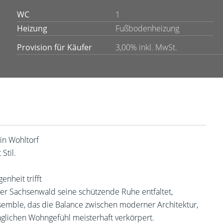
WC
1
Heizung
Fußbodenheizung
Provision für Käufer
3,00% inkl. MwSt.
in Wohltorf
Stil.
nheit trifft
er Sachsenwald seine schützende Ruhe entfaltet,
semble, das die Balance zwischen moderner Architektur,
aglichen Wohngefühl meisterhaft verkörpert.