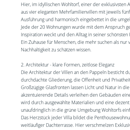
Hier, im idyllischen Wohltorf, einer der exklusivst
aus vier eleganten Mehrfamilienvillen mit jeweils fün
Ausführung und harmonisch eingebettet in die umg
Jede der 20 Wohnungen wurde mit dem Anspruch gesc
Inspiration weckt und den Alltag in seiner schönste
Ein Zuhause für Menschen, die mehr suchen als nur v
Nachhaltigkeit zu schätzen wissen.
2. Architektur - klare Formen, zeitlose Eleganz
Die Architektur der Villen an den Pappeln besticht
durchdachte Gliederung, die Offenheit und Privatheit 
Großzügige Glasfronten lassen Licht und Natur in die
akzentuierende Details verleihen den Gebäuden eine 
wird durch ausgewählte Materialien und eine dezent n
unaufdringlich in die grüne Umgebung Wohltorfs einf
Das Herzstück jeder Villa bildet die Penthousewohnun
weitläufiger Dachterrasse. Hier verschmelzen Exklusi