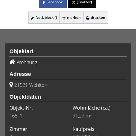
Facebook
(Twitter)
Notizblock (
)
merken
drucken
Objektart
Wohnung
Adresse
21521 Wohltorf
Objektdaten
Objekt-Nr.
Wohnfläche
(ca.)
165_1
91,29 m²
Zimmer
Kaufpreis