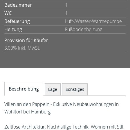
Badezimmer
1
WC
1
Befeuerung
Luft-/Wasser-Wärmepumpe
Heizung
Fußbodenheizung
Provision für Käufer
3,00% inkl. MwSt.
Beschreibung
Lage
Sonstiges
Villen an den Pappeln - Exklusive Neubauwohnungen in
Wohltorf bei Hamburg
Zeitlose Architektur. Nachhaltige Technik. Wohnen mit Stil.