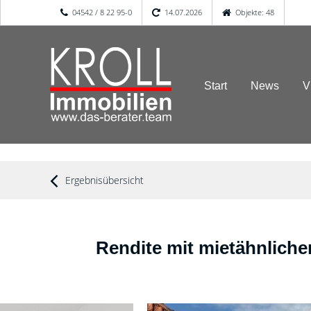
04542 / 8 22 95-0
14.07.2026
Objekte: 48
Start
News
V
Ergebnisübersicht
Rendite mit mietähnlich