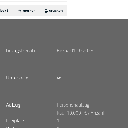
ock (
)
merken
drucken
bezugsfrei ab
Bezug 01.10.2025
Unterkellert
Aufzug
Personenaufzug
Kauf 10.000,- € / Anzahl
Freiplatz
1