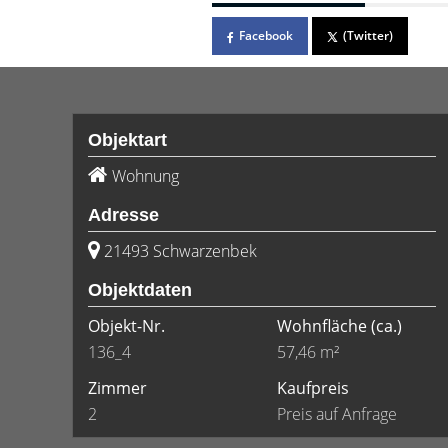
Facebook
(Twitter)
Objektart
Wohnung
Adresse
21493 Schwarzenbek
Objektdaten
Objekt-Nr.
Wohnfläche
(ca.)
136_4
57,46 m²
Zimmer
Kaufpreis
2
Preis auf Anfrage