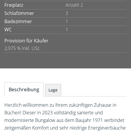
Freiplatz
Anzahl 2
Schlafzimmer
3
Badezimmer
1
WC
1
Provision für Käufer
2,975 % inkl. USt.
Beschreibung
Lage
Herzlich willkommen zu Ihrem zukünftigen Zuhause in
Büchen! Dieser in 2023 vollständig sanierte und
modernisierte Bungalow aus dem Baujahr 1971 verbindet
zeitgemäßen Komfort und sehr niedrige Energieverbäuche