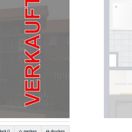
ock (
)
merken
drucken