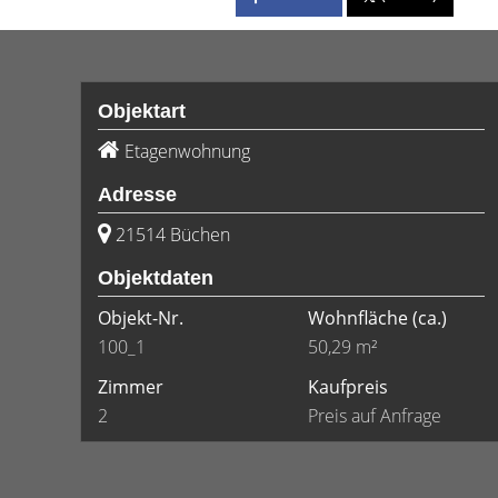
Objektart
Etagenwohnung
Adresse
21514 Büchen
Objektdaten
Objekt-Nr.
Wohnfläche
(ca.)
100_1
50,29 m²
Zimmer
Kaufpreis
2
Preis auf Anfrage