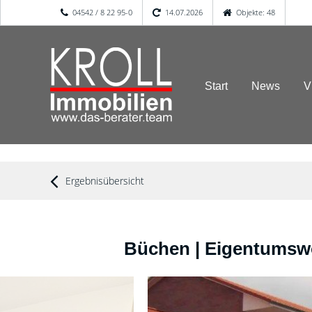
04542 / 8 22 95-0
14.07.2026
Objekte: 48
Start
News
V
Ergebnisübersicht
Büchen | Eigentumsw