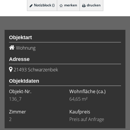
Notizblock (
)
merken
drucken
Objektart
Wohnung
Adresse
21493 Schwarzenbek
Objektdaten
Objekt-Nr.
Wohnfläche
(ca.)
136_7
64,65 m²
Zimmer
Kaufpreis
2
Preis auf Anfrage