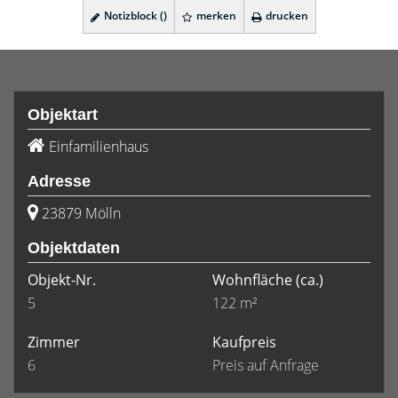
Notizblock (
)
merken
drucken
Objektart
Einfamilienhaus
Adresse
23879 Mölln
Objektdaten
Objekt-Nr.
Wohnfläche
(ca.)
5
122 m²
Zimmer
Kaufpreis
6
Preis auf Anfrage