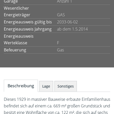
Garage
Anzahl 1
Wesentlicher
Energieträger
GAS
Energieausweis gültig bis
2033-06-02
Energieausweis Jahrgang
ab dem 1.5.2014
Energieausweis
Werteklasse
F
Befeuerung
Gas
Beschreibung
Lage
Sonstiges
Dieses 1929 in massiver Bauweise erbaute Einfamilienhaus
befindet sich auf einem ca. 669 m² großen Grundstück und
besitzt eine Wohnfläche von ca. 122 m², die sich auf sechs