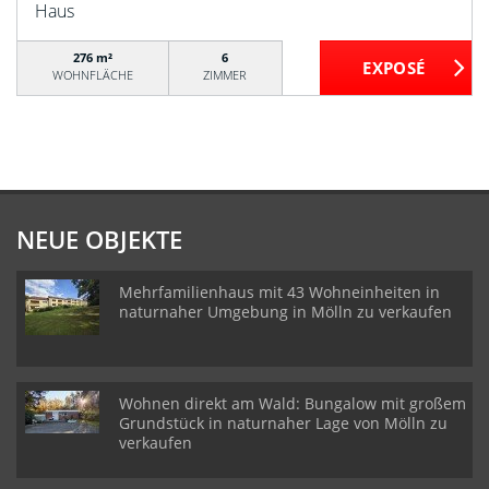
Haus
276 m²
6
WOHNFLÄCHE
ZIMMER
NEUE OBJEKTE
Mehrfamilienhaus mit 43 Wohneinheiten in
naturnaher Umgebung in Mölln zu verkaufen
Wohnen direkt am Wald: Bungalow mit großem
Grundstück in naturnaher Lage von Mölln zu
verkaufen