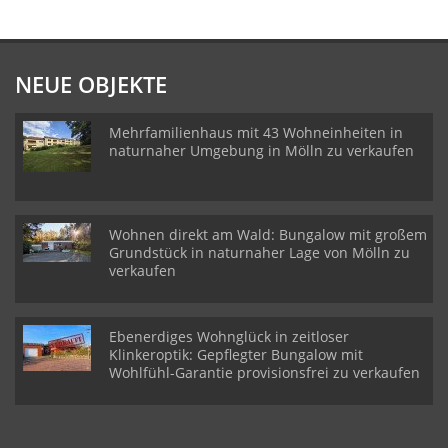
NEUE OBJEKTE
Mehrfamilienhaus mit 43 Wohneinheiten in
naturnaher Umgebung in Mölln zu verkaufen
Wohnen direkt am Wald: Bungalow mit großem
Grundstück in naturnaher Lage von Mölln zu
verkaufen
Ebenerdiges Wohnglück in zeitloser
Klinkeroptik: Gepflegter Bungalow mit
Wohlfühl-Garantie provisionsfrei zu verkaufen