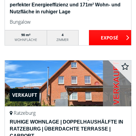
perfekter Energieeffizienz und 171m² Wohn- und
Nutzfläche in ruhiger Lage
Bungalow
90 m²
4
WOHNFLÄCHE
ZIMMER
VERKAUFT
Ratzeburg
RUHIGE WOHNLAGE | DOPPELHAUSHÄLFTE IN
RATZEBURG | ÜBERDACHTE TERRASSE |
CARPORT