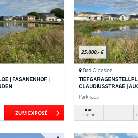
25.000,- €
Bad Oldesloe
OE | FASANENHOF |
TIEFGARAGENSTELLPLÄ
NDEN
CLAUDIUSSTRAßE | AU
Parkhaus
0 m²
ZUM EXPOSÉ
FLÄCHE
O