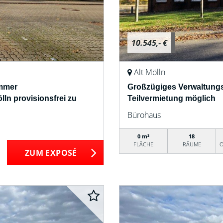
10.545,- €
Alt Mölln
immer
Großzügiges Verwaltungs
ln provisionsfrei zu
Teilvermietung möglich
Bürohaus
0 m²
18
FLÄCHE
RÄUME
O
ZUM EXPOSÉ