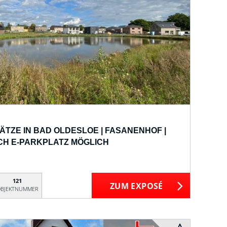
TZE IN BAD OLDESLOE | FASANENHOF |
CH E-PARKPLATZ MÖGLICH
121
ZUM EXPOSÉ
BJEKTNUMMER