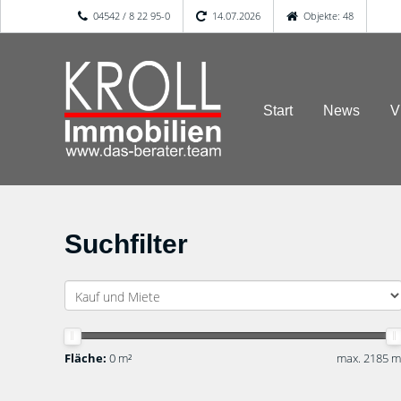
04542 / 8 22 95-0
14.07.2026
Objekte: 48
Start
News
V
Suchfilter
Fläche:
0 m²
max. 2185 m