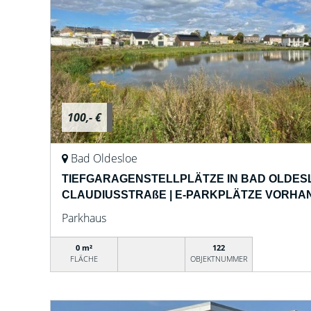
100,- €
Bad Oldesloe
TIEFGARAGENSTELLPLÄTZE IN BAD OLDESL
CLAUDIUSSTRAßE | E-PARKPLÄTZE VORHA
Parkhaus
0 m²
122
FLÄCHE
OBJEKTNUMMER