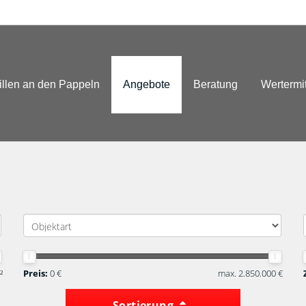
illen an den Pappeln
Angebote
Beratung
Wertermi
²
Preis:
0 €
max. 2.850.000 €
Sortierung