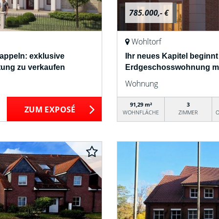
785.000,- €
Wohltorf
Pappeln: exklusive
Ihr neues Kapitel beginnt
ung zu verkaufen
Erdgeschosswohnung mit
Wohnung
91,29 m²
3
ZUM EXPOSÉ
WOHNFLÄCHE
ZIMMER
O