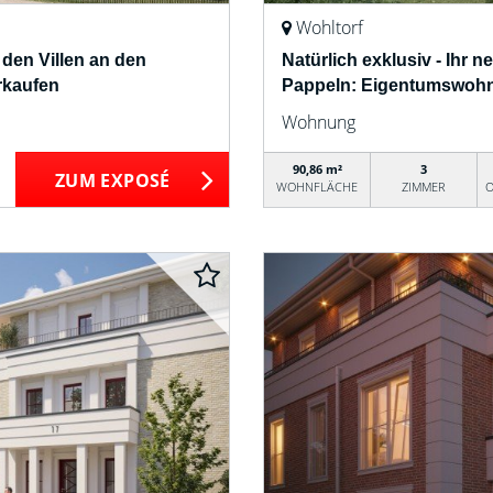
Wohltorf
n den Villen an den
Natürlich exklusiv - Ihr n
rkaufen
Pappeln: Eigentumswohn
Wohnung
90,86 m²
3
ZUM EXPOSÉ
WOHNFLÄCHE
ZIMMER
O