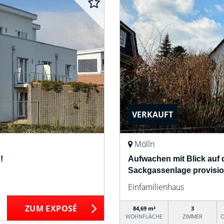
VERKAUFT
Mölln
!
Aufwachen mit Blick auf 
Sackgassenlage provision
Einfamilienhaus
ZUM EXPOSÉ
84,69 m²
3
WOHNFLÄCHE
ZIMMER
O