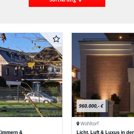
960.000,- €
Wohltorf
 Zimmern &
Licht, Luft & Luxus in d