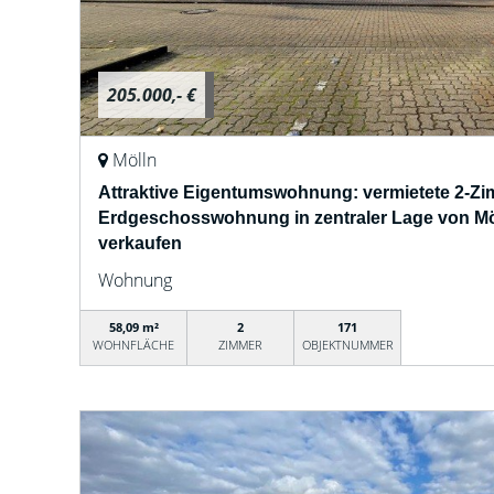
205.000,- €
Mölln
Attraktive Eigentumswohnung: vermietete 2-Z
Erdgeschosswohnung in zentraler Lage von Möl
verkaufen
Wohnung
58,09 m²
2
171
WOHNFLÄCHE
ZIMMER
OBJEKTNUMMER