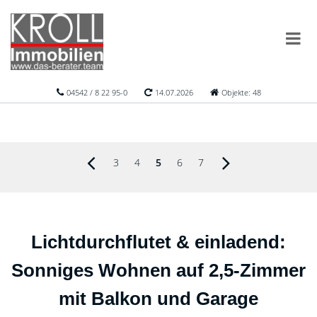
04542 / 8 22 95-0
14.07.2026
Objekte: 48
3
4
5
6
7
Lichtdurchflutet & einladend:
Sonniges Wohnen auf 2,5-Zimmer
mit Balkon und Garage