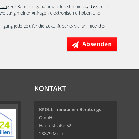
ärung
zur Kenntnis genommen. Ich stimme zu, dass meine
wortung meiner Anfragen elektronisch erhoben und
lligung jederzeit für die Zukunft per e-Mai an info@die-
Absenden
KONTAKT
KROLL Immobilien Beratungs
GmbH
Hauptstraße 52
23879 Mölln