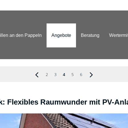
illen an den Pappeln
Angebote
Beratung
Wertermi
2
3
4
5
6
k: Flexibles Raumwunder mit PV-Anl