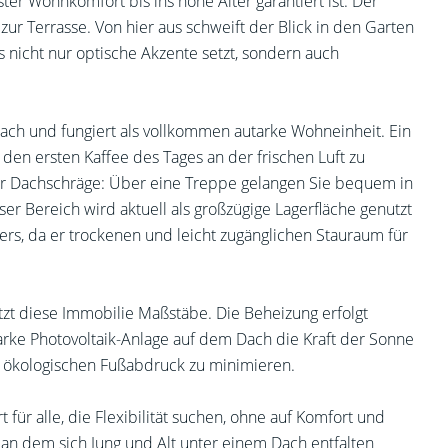
ter Wohnkomfort bis ins hohe Alter garantiert ist. Der
zur Terrasse. Von hier aus schweift der Blick in den Garten
s nicht nur optische Akzente setzt, sondern auch
ach und fungiert als vollkommen autarke Wohneinheit. Ein
t, den ersten Kaffee des Tages an der frischen Luft zu
der Dachschräge: Über eine Treppe gelangen Sie bequem in
r Bereich wird aktuell als großzügige Lagerfläche genutzt
rs, da er trockenen und leicht zugänglichen Stauraum für
tzt diese Immobilie Maßstäbe. Die Beheizung erfolgt
rke Photovoltaik-Anlage auf dem Dach die Kraft der Sonne
en ökologischen Fußabdruck zu minimieren.
für alle, die Flexibilität suchen, ohne auf Komfort und
, an dem sich Jung und Alt unter einem Dach entfalten