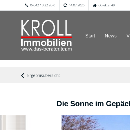
04542 / 8 22 95-0
14.07.2026
Objekte: 48
Start
News
V
Ergebnisübersicht
Die Sonne im Gepäc