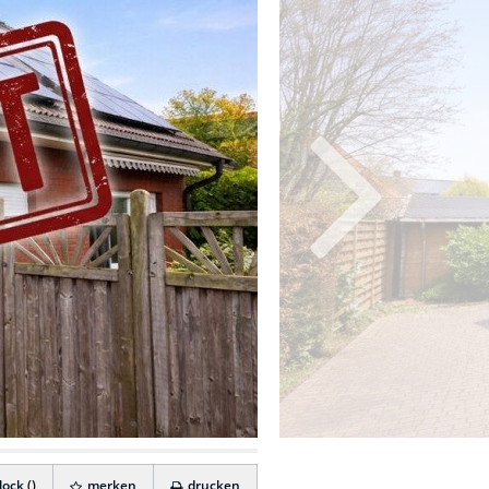
ock (
)
merken
drucken