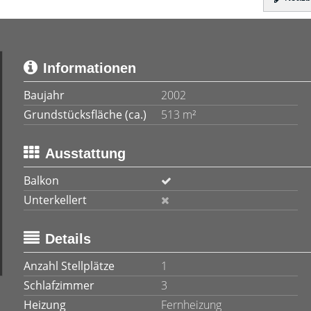
Informationen
Baujahr
2002
Grundstücksfläche (ca.)
513 m²
Ausstattung
Balkon
Unterkellert
Details
Anzahl Stellplätze
1
Schlafzimmer
3
Heizung
Fernheizung