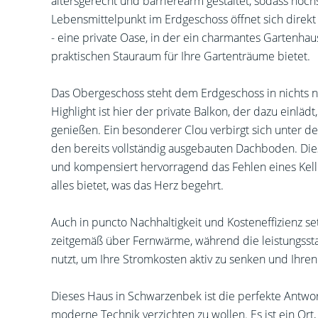
altersgerecht und barrierearm gestaltet, sodass höchs
Lebensmittelpunkt im Erdgeschoss öffnet sich direkt 
- eine private Oase, in der ein charmantes Gartenhau
praktischen Stauraum für Ihre Gartenträume bietet.
Das Obergeschoss steht dem Erdgeschoss in nichts n
Highlight ist hier der private Balkon, der dazu einläd
genießen. Ein besonderer Clou verbirgt sich unter 
den bereits vollständig ausgebauten Dachboden. Diese
und kompensiert hervorragend das Fehlen eines Kelle
alles bietet, was das Herz begehrt.
Auch in puncto Nachhaltigkeit und Kosteneffizienz se
zeitgemäß über Fernwärme, während die leistungssta
nutzt, um Ihre Stromkosten aktiv zu senken und Ihr
Dieses Haus in Schwarzenbek ist die perfekte Antwort 
moderne Technik verzichten zu wollen. Es ist ein Ort