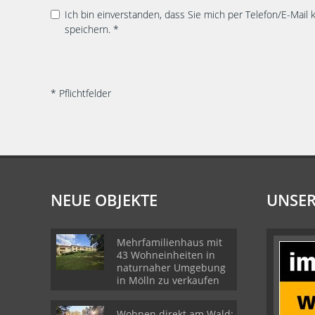
Ich bin einverstanden, dass Sie mich per Telefon/E-Mail
speichern. *
* Pflichtfelder
NEUE OBJEKTE
UNSER
Mehrfamilienhaus mit
43 Wohneinheiten in
naturnaher Umgebung
in Mölln zu verkaufen
Wohnen direkt am Wald: