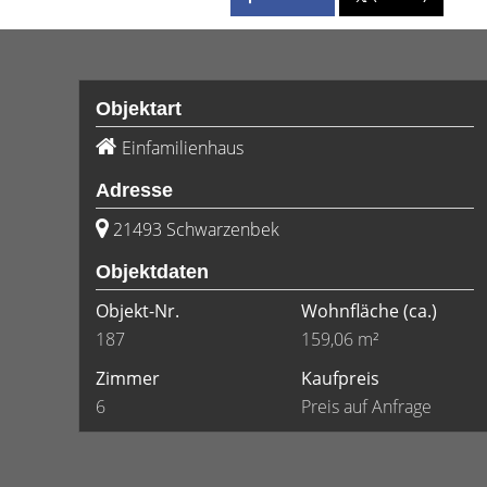
Objektart
Einfamilienhaus
Adresse
21493 Schwarzenbek
Objektdaten
Objekt-Nr.
Wohnfläche
(ca.)
187
159,06 m²
Zimmer
Kaufpreis
6
Preis auf Anfrage