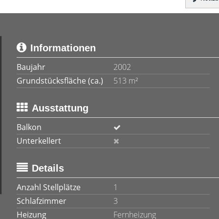
Informationen
Baujahr
2002
Grundstücksfläche (ca.)
513 m²
Ausstattung
Balkon
Unterkellert
Details
Anzahl Stellplätze
1
Schlafzimmer
3
Heizung
Fernheizung