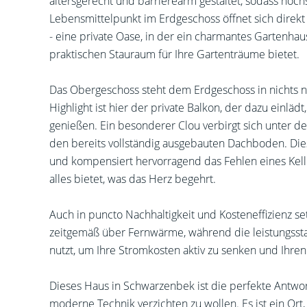
altersgerecht und barrierearm gestaltet, sodass höchs
Lebensmittelpunkt im Erdgeschoss öffnet sich direkt 
- eine private Oase, in der ein charmantes Gartenhau
praktischen Stauraum für Ihre Gartenträume bietet.
Das Obergeschoss steht dem Erdgeschoss in nichts n
Highlight ist hier der private Balkon, der dazu einläd
genießen. Ein besonderer Clou verbirgt sich unter 
den bereits vollständig ausgebauten Dachboden. Diese
und kompensiert hervorragend das Fehlen eines Kelle
alles bietet, was das Herz begehrt.
Auch in puncto Nachhaltigkeit und Kosteneffizienz se
zeitgemäß über Fernwärme, während die leistungssta
nutzt, um Ihre Stromkosten aktiv zu senken und Ihr
Dieses Haus in Schwarzenbek ist die perfekte Antwort 
moderne Technik verzichten zu wollen. Es ist ein Ort