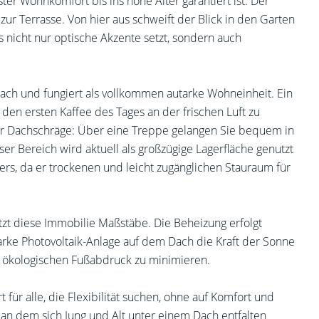
ter Wohnkomfort bis ins hohe Alter garantiert ist. Der
zur Terrasse. Von hier aus schweift der Blick in den Garten
s nicht nur optische Akzente setzt, sondern auch
ach und fungiert als vollkommen autarke Wohneinheit. Ein
t, den ersten Kaffee des Tages an der frischen Luft zu
der Dachschräge: Über eine Treppe gelangen Sie bequem in
r Bereich wird aktuell als großzügige Lagerfläche genutzt
rs, da er trockenen und leicht zugänglichen Stauraum für
tzt diese Immobilie Maßstäbe. Die Beheizung erfolgt
rke Photovoltaik-Anlage auf dem Dach die Kraft der Sonne
en ökologischen Fußabdruck zu minimieren.
für alle, die Flexibilität suchen, ohne auf Komfort und
, an dem sich Jung und Alt unter einem Dach entfalten