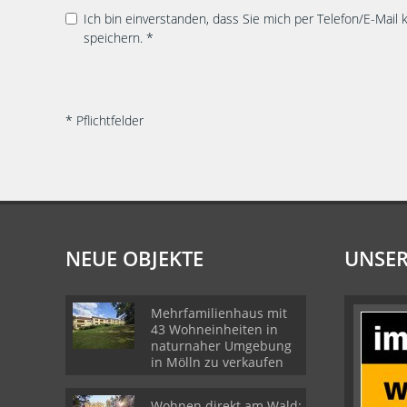
Ich bin einverstanden, dass Sie mich per Telefon/E-Mail
speichern. *
* Pflichtfelder
NEUE OBJEKTE
UNSER
Mehrfamilienhaus mit
43 Wohneinheiten in
naturnaher Umgebung
in Mölln zu verkaufen
Wohnen direkt am Wald: