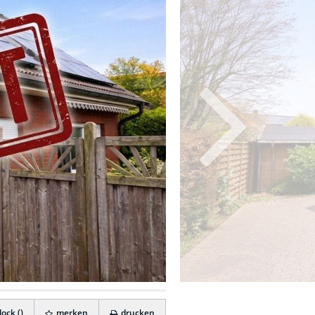
ock (
)
merken
drucken