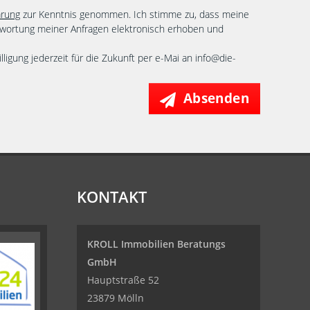
ärung
zur Kenntnis genommen. Ich stimme zu, dass meine
wortung meiner Anfragen elektronisch erhoben und
lligung jederzeit für die Zukunft per e-Mai an info@die-
Absenden
KONTAKT
KROLL Immobilien Beratungs
GmbH
Hauptstraße 52
23879 Mölln