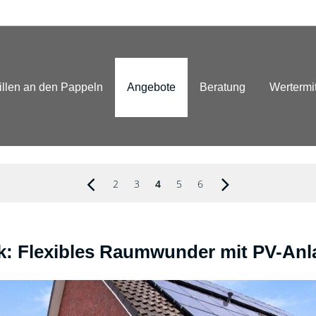
illen an den Pappeln
Angebote
Beratung
Wertermi
2
3
4
5
6
k: Flexibles Raumwunder mit PV-Anl