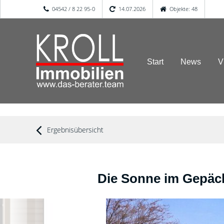
04542 / 8 22 95-0
14.07.2026
Objekte: 48
Start
News
V
Ergebnisübersicht
Die Sonne im Gepäc