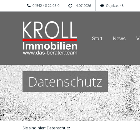
04542 / 8 22 95-0
14.07.2026
Objekte: 48
Start
News
V
Datenschutz
Sie sind hier:
Datenschutz