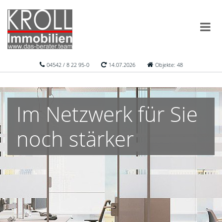
04542 / 8 22 95-0
14.07.2026
Objekte: 48
Im Netzwerk für Sie
noch stärker