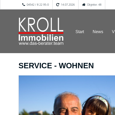
04542 / 8 22 95-0
14.07.2026
Objekte: 48
Start
News
V
SERVICE - WOHNEN