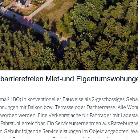
 barrierefreien Miet-und Eigentumswohung
äß LBO) in konventioneller Bauweise als 2-geschossiges Gebäud
wohnungen mit Balkon bzw. Terrasse oder Dachterrasse. Alle W
rworben werden. Eine Verkehrsfläche für Fahrräder mit Ladesta
m Fahrstuhl erreichbar. Ein Serviceunternehmen aus Ratzeburg 
n Gebühr folgende Serviceleistungen im Objekt angeboten: Wäsc