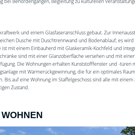
g bei Behördengängen, Begleitung zu kulturellen Veranstaltunge
kraftwerk und einem Glasfaseranschluss gebaut. Zur Innenauss
ichen Dusche mit Duschtrennwand und Bodenablauf; es wird mit
 ist mit einem Einbauherd mit Glaskeramik-Kochfeld und integ
nschränke sind mit einer Glanzoberfläche versehen und mit eine
fügung. Die Wohnungen erhalten Kunststofffenster und -türen m
ungsanlage mit Wärmerückgewinnung, die für ein optimales Raum
ten. Bis auf eine Wohnung im Staffelgeschoss sind alle mit ein
tigen Zustand.
 - WOHNEN