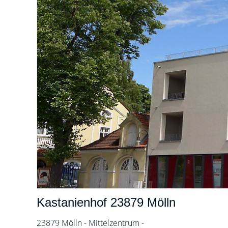
Kastanienhof 23879 Mölln
23879 Mölln - Mittelzentrum -